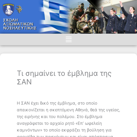
Skip
to
content
Menu
Τι σημαίνει το έμβλημα της
ΣΑΝ
Η ΣΑΝ έχει δικό της έμβλημα, στο οποίο
απεικονίζεται η σκεπτόμενη Αθηνά, θεά της υγείας,
της ειρήνης και του πολέμου. Στο έμβλημα
αναγράφεται το αρχαίο ρητό «Επ’ ωφελείη
καμνόντων» το οποίο εκφράζει τη βούληση για
φροντίδα των πασχόντων και είναι απόσπασμα